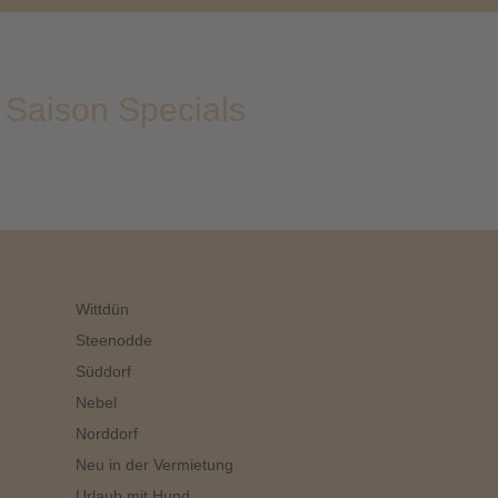
Saison Specials
Domizile
Wittdün
Steenodde
Süddorf
Nebel
Norddorf
Neu in der Vermietung
Urlaub mit Hund