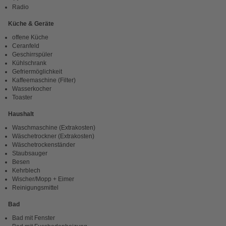
Radio
Küche & Geräte
offene Küche
Ceranfeld
Geschirrspüler
Kühlschrank
Gefriermöglichkeit
Kaffeemaschine (Filter)
Wasserkocher
Toaster
Haushalt
Waschmaschine (Extrakosten)
Wäschetrockner (Extrakosten)
Wäschetrockenständer
Staubsauger
Besen
Kehrblech
Wischer/Mopp + Eimer
Reinigungsmittel
Bad
Bad mit Fenster