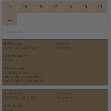
24
25
26
27
28
29
30
31
Saisonpreise
im Zeitraum
Saisonzeit
29.06.2026 - 31.08.2026
Reisezeit A
Preis pro Nacht
95,00 €
Saisonhinweise
Mindestaufenthalt 4 Nächte
Anreisetage: tägliche Anreise
Abreisetage: tägliche Abreise
im Zeitraum
Saisonzeit
31.08.2026 - 05.10.2026
Reisezeit A
Preis pro Nacht
95,00 €