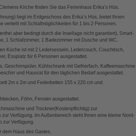
t.Clemens Kirche finden Sie das Ferienhaus Erika’s Hüs.
hnung) liegt im Erdgeschoss des Erika’s Hüs, bietet Ihnen
verteilt mit Schlafmöglichkeiten für 1 bis 2 Personen.
ei aber bedingt durch die Insellage nicht garantiert), Smart-
üche, 1 Schlafzimmer, 1 Badezimmer mit Dusche und WC.
n Küche ist mit 2 Ledersesseln, Ledercouch, Couchtisch,
er, Essplatz für 6 Personen ausgestattet.
le, Geschirrspüler, Kühlschrank mit Gefrierfach, Kaffeemaschine
chirr und Hausrat für den täglichen Bedarf ausgestattet.
bett 2m x 2m und Federbetten 155 x 220 cm und
ecken, Föhn, Fenster ausgestattet.
chmaschine und Trockner(Kostenpflichtig) zur
 zur Verfügung. Im Außenbereich steht Ihnen eine kleine Nord-
b zur Verfügung.
ter dem Haus des Gastes.