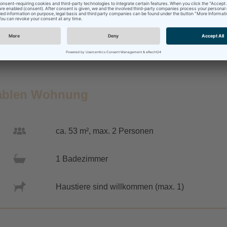
rtablen Wohnung
ca. 53 m², max. 2 Personen
1 Badezimmer
Haustiere sind willkommen (max. 1)