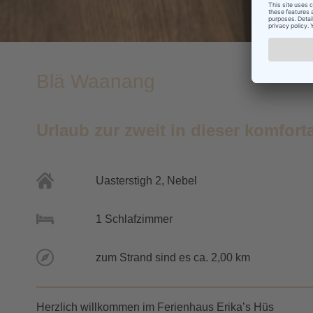
Blä Waanang
Urlaub zur zweit in dieser komfo
Uasterstigh 2, Nebel
1 Schlafzimmer
zum Strand sind es ca. 2,00 km
Herzlich willkommen im Ferienhaus Erika’s Hüs