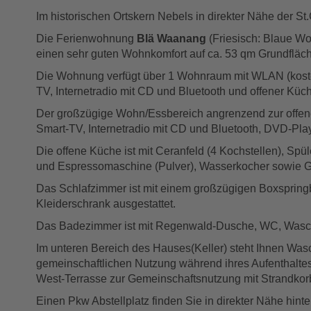
Im historischen Ortskern Nebels in direkter Nähe der S
Die Ferienwohnung
Blä Waanang
(Friesisch: Blaue Wo
einen sehr guten Wohnkomfort auf ca. 53 qm Grundfläche 
Die Wohnung verfügt über 1 Wohnraum mit WLAN (kostenfr
TV, Internetradio mit CD und Bluetooth und offener K
Der großzügige Wohn/Essbereich angrenzend zur offene
Smart-TV, Internetradio mit CD und Bluetooth, DVD-Play
Die offene Küche ist mit Ceranfeld (4 Kochstellen), Spü
und Espressomaschine (Pulver), Wasserkocher sowie Ges
Das Schlafzimmer ist mit einem großzügigen Boxspring
Kleiderschrank ausgestattet.
Das Badezimmer ist mit Regenwald-Dusche, WC, Waschb
Im unteren Bereich des Hauses(Keller) steht Ihnen Was
gemeinschaftlichen Nutzung während ihres Aufenthaltes
West-Terrasse zur Gemeinschaftsnutzung mit Strandkor
Einen Pkw Abstellplatz finden Sie in direkter Nähe hin