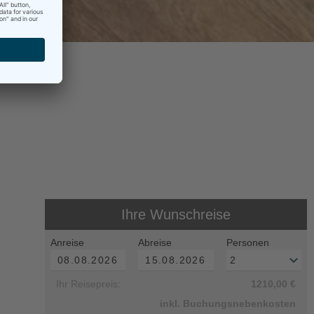
Ihre Wunschreise
Anreise
Abreise
Personen
Ihr Reisepreis:
1210,00 €
inkl. Buchungsnebenkosten